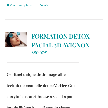
Ce
Choix des options
Détails
produit
a
plusieurs
variations.
FORMATION DETOX
Les
FACIAL 3D AVIGNON
options
peuvent
380,00
€
être
choisies
sur
Ce rituel unique de drainage allie
la
page
technique manuelle douce Vodder, Gua
du
sha yin/ spoon et brosse à sec. Il a pour
produit
but de libérer les oedèmes du visage,