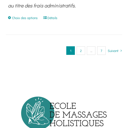
au titre des frais administratifs.
Ce
Choix des options
Détails
produit
a
plusieurs
variations.
1
2
…
7
Suivant
Les
options
peuvent
être
choisies
sur
la
page
du
produit