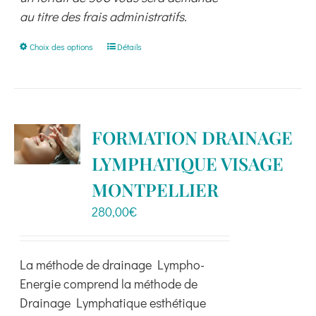
au titre des frais administratifs.
Ce
Choix des options
Détails
produit
a
plusieurs
variations.
FORMATION DRAINAGE
Les
LYMPHATIQUE VISAGE
options
peuvent
MONTPELLIER
être
280,00
€
choisies
sur
la
La méthode de drainage Lympho-
page
Energie comprend la méthode de
du
Drainage Lymphatique esthétique
produit