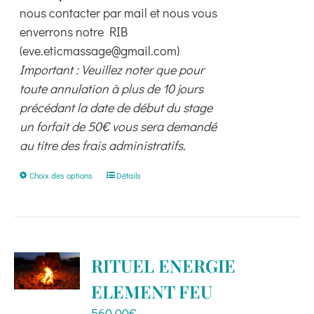
nous contacter par mail et nous vous
enverrons notre RIB
(eve.eticmassage@gmail.com)
Important : Veuillez noter que pour
toute annulation à plus de 10 jours
précédant la date de début du stage
un forfait de 50€ vous sera demandé
au titre des frais administratifs.
Ce
Choix des options
Détails
produit
a
plusieurs
variations.
RITUEL ENERGIE
Les
ELEMENT FEU
options
peuvent
560,00
€