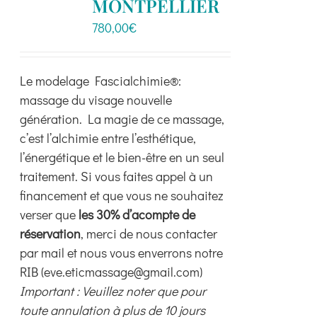
MONTPELLIER
choisies
780,00
€
sur
la
page
Le modelage Fascialchimie®:
du
massage du visage nouvelle
produit
génération. La magie de ce massage,
c’est l’alchimie entre l’esthétique,
l’énergétique et le bien-être en un seul
traitement. Si vous faites appel à un
financement et que vous ne souhaitez
verser que
les 30% d’acompte de
réservation
, merci de nous contacter
par mail et nous vous enverrons notre
RIB (eve.eticmassage@gmail.com)
Important : Veuillez noter que pour
toute annulation à plus de 10 jours