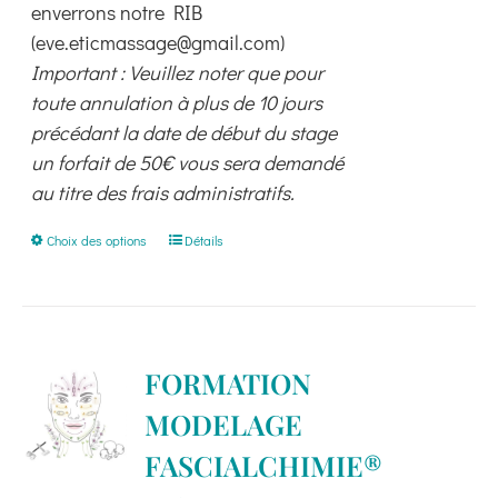
enverrons notre RIB
(eve.eticmassage@gmail.com)
Important : Veuillez noter que pour
toute annulation à plus de 10 jours
précédant la date de début du stage
un forfait de 50€ vous sera demandé
au titre des frais administratifs.
Ce
Choix des options
Détails
produit
a
plusieurs
variations.
FORMATION
Les
MODELAGE
options
peuvent
FASCIALCHIMIE®
être