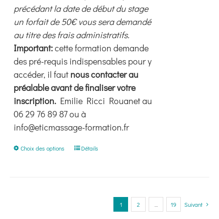
précédant la date de début du stage
un forfait de 50€ vous sera demandé
au titre des frais administratifs.
Important:
cette formation demande
des pré-requis indispensables pour y
accéder, il faut
nous contacter au
préalable avant de finaliser votre
inscription.
Emilie Ricci Rouanet au
06 29 76 89 87 ou à
info@eticmassage-formation.fr
Ce
Choix des options
Détails
produit
a
plusieurs
variations.
1
2
…
19
Suivant
Les