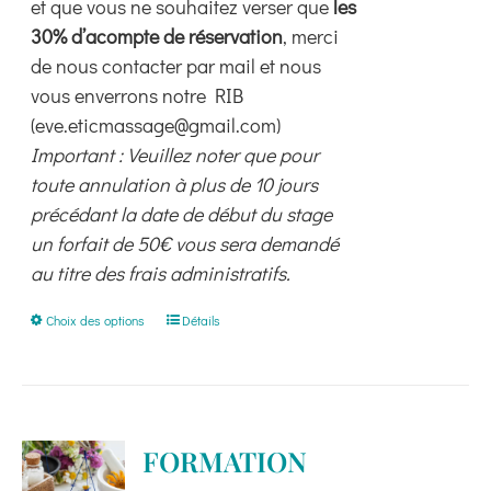
et que vous ne souhaitez verser que
les
30% d’acompte de réservation
, merci
de nous contacter par mail et nous
vous enverrons notre RIB
(eve.eticmassage@gmail.com)
Important : Veuillez noter que pour
toute annulation à plus de 10 jours
précédant la date de début du stage
un forfait de 50€ vous sera demandé
au titre des frais administratifs.
Ce
Choix des options
Détails
produit
a
plusieurs
variations.
FORMATION
Les