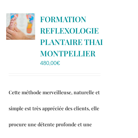
plusieurs
variations.
FORMATION
Les
REFLEXOLOGIE
options
peuvent
PLANTAIRE THAI
être
MONTPELLIER
choisies
480,00
€
sur
la
page
du
Cette méthode merveilleuse, naturelle et
produit
simple est très appréciée des clients, elle
procure une détente profonde et une