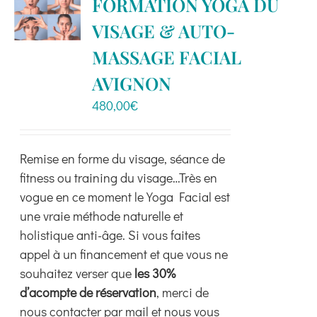
FORMATION YOGA DU
Les
VISAGE & AUTO-
options
peuvent
MASSAGE FACIAL
être
AVIGNON
choisies
480,00
€
sur
la
page
Remise en forme du visage, séance de
du
fitness ou training du visage…Très en
produit
vogue en ce moment le Yoga Facial est
une vraie méthode naturelle et
holistique anti-âge. Si vous faites
appel à un financement et que vous ne
souhaitez verser que
les 30%
d’acompte de réservation
, merci de
nous contacter par mail et nous vous