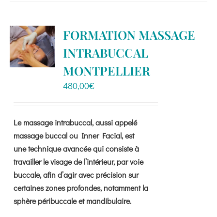
plusieurs
variations.
FORMATION MASSAGE
Les
INTRABUCCAL
options
peuvent
MONTPELLIER
être
480,00
€
choisies
sur
la
Le massage intrabuccal, aussi appelé
page
massage buccal ou Inner Facial, est
du
une technique avancée qui consiste à
produit
travailler le visage de l’intérieur, par voie
buccale, afin d’agir avec précision sur
certaines zones profondes, notamment la
sphère péribuccale et mandibulaire.