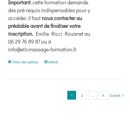
Important:
cette formation demande
des pré-requis indispensables pour y
accéder, il faut
nous contacter au
préalable avant de finaliser votre
inscription.
Emilie Ricci Rouanet au
06 29 76 89 87 ou à
info@eticmassage-formation.fr
Ce
Choix des options
Détails
produit
a
plusieurs
variations.
1
2
…
4
Suivant
Les
options
peuvent
être