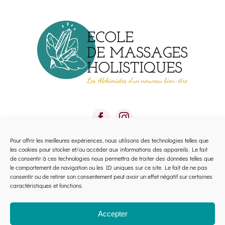
choisies
sur
la
page
du
produit
Pour offrir les meilleures expériences, nous utilisons des technologies telles que
les cookies pour stocker et/ou accéder aux informations des appareils. Le fait
Toggle
de consentir à ces technologies nous permettra de traiter des données telles que
le comportement de navigation ou les ID uniques sur ce site. Le fait de ne pas
Navigation
consentir ou de retirer son consentement peut avoir un effet négatif sur certaines
Calendrier 2026 Avignon
caractéristiques et fonctions.
Calendrier 2026 Montpellier
Accepter