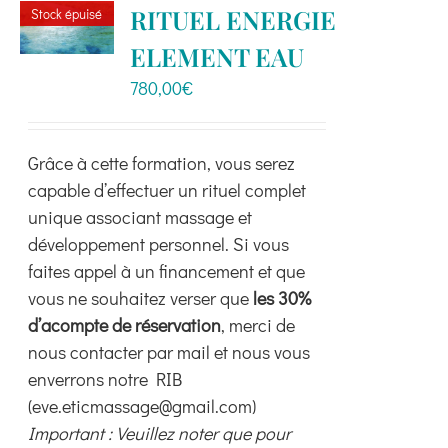
variations.
RITUEL ENERGIE
Stock épuisé
Les
ELEMENT EAU
options
peuvent
780,00
€
être
choisies
Grâce à cette formation, vous serez
sur
capable d’effectuer un rituel complet
la
unique associant massage et
page
développement personnel. Si vous
du
faites appel à un financement et que
produit
vous ne souhaitez verser que
les 30%
d’acompte de réservation
, merci de
nous contacter par mail et nous vous
enverrons notre RIB
(eve.eticmassage@gmail.com)
Important : Veuillez noter que pour