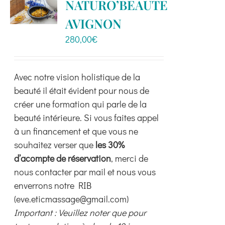
NATURO’BEAUTE
options
peuvent
AVIGNON
être
280,00
€
choisies
sur
la
Avec notre vision holistique de la
page
beauté il était évident pour nous de
du
créer une formation qui parle de la
produit
beauté intérieure. Si vous faites appel
à un financement et que vous ne
souhaitez verser que
les 30%
d’acompte de réservation
, merci de
nous contacter par mail et nous vous
enverrons notre RIB
(eve.eticmassage@gmail.com)
Important : Veuillez noter que pour