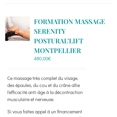
a
plusieurs
variations.
FORMATION MASSAGE
Les
SERENITY
options
peuvent
POSTURAL’LIFT
être
MONTPELLIER
choisies
480,00
€
sur
la
page
Ce massage très complet du visage,
du
des épaules, du cou et du crâne allie
produit
l'efficacité anti-âge à la décontraction
musculaire et nerveuse.
Si vous faites appel à un financement