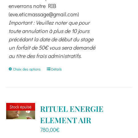
enverrons notre RIB
(eve.eticmassage@gmail.com)
Important : Veuillez noter que pour
toute annulation à plus de 10 jours
précédant la date de début du stage
un forfait de 50€ vous sera demandé
au titre des frais administratifs.
Ce
Choix des options
Détails
produit
a
plusieurs
variations.
RITUEL ENERGIE
Stock épuisé
Les
ELEMENT AIR
options
peuvent
780,00
€
être