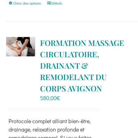
Ce
Choix des options
Détails
produit
a
plusieurs
variations.
FORMATION MASSAGE
Les
CIRCULATOIRE,
options
peuvent
DRAINANT &
être
REMODELANT DU
choisies
CORPS AVIGNON
sur
la
580,00
€
page
du
produit
Protocole complet alliant bien-être,
drainage, relaxation profonde et
remodelage corporel. Si vous faites