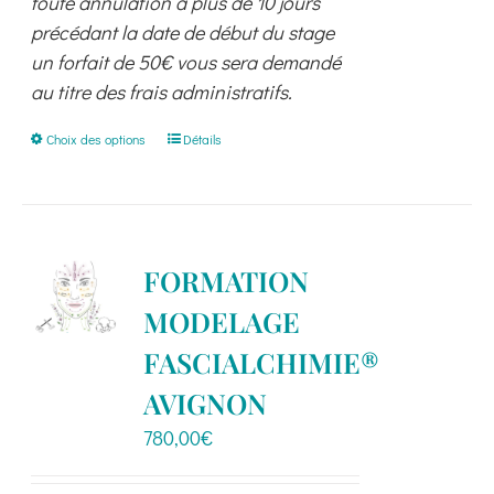
toute annulation à plus de 10 jours
précédant la date de début du stage
un forfait de 50€ vous sera demandé
au titre des frais administratifs.
Ce
Choix des options
Détails
produit
a
plusieurs
variations.
FORMATION
Les
MODELAGE
options
peuvent
FASCIALCHIMIE®
être
AVIGNON
choisies
780,00
€
sur
la