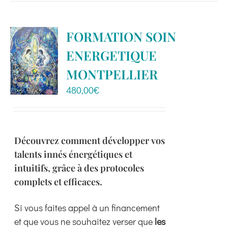
a
plusieurs
variations.
FORMATION SOIN
Les
ENERGETIQUE
options
peuvent
MONTPELLIER
être
480,00
€
choisies
sur
la
page
Découvrez comment développer vos
du
talents innés énergétiques et
produit
intuitifs, grâce à des protocoles
complets et efficaces.
Si vous faites appel à un financement
et que vous ne souhaitez verser que
les