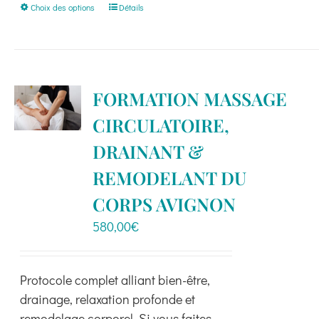
Ce
Choix des options
Détails
produit
a
plusieurs
variations.
FORMATION MASSAGE
Les
CIRCULATOIRE,
options
peuvent
DRAINANT &
être
REMODELANT DU
choisies
CORPS AVIGNON
sur
la
580,00
€
page
du
produit
Protocole complet alliant bien-être,
drainage, relaxation profonde et
remodelage corporel. Si vous faites