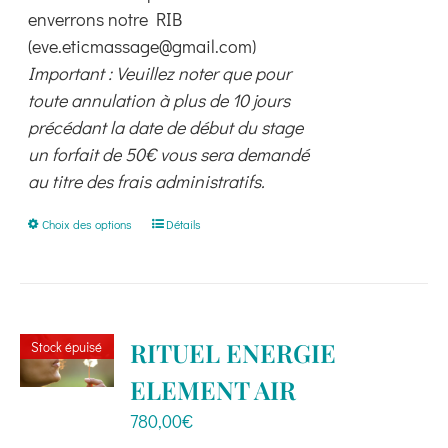
enverrons notre RIB
(eve.eticmassage@gmail.com)
Important : Veuillez noter que pour
toute annulation à plus de 10 jours
précédant la date de début du stage
un forfait de 50€ vous sera demandé
au titre des frais administratifs.
Ce
Choix des options
Détails
produit
a
plusieurs
variations.
RITUEL ENERGIE
Stock épuisé
Les
ELEMENT AIR
options
peuvent
780,00
€
être