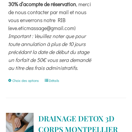
30% d’acompte de réservation
, merci
de nous contacter par mail et nous
vous enverrons notre RIB
(eve.eticmassage@gmail.com)
Important : Veuillez noter que pour
toute annulation à plus de 10 jours
précédant la date de début du stage
un forfait de 50€ vous sera demandé
au titre des frais administratifs.
Ce
Choix des options
Détails
produit
a
plusieurs
variations.
DRAINAGE DETOX 3D
Les
CORPS MONTPELLIER
options