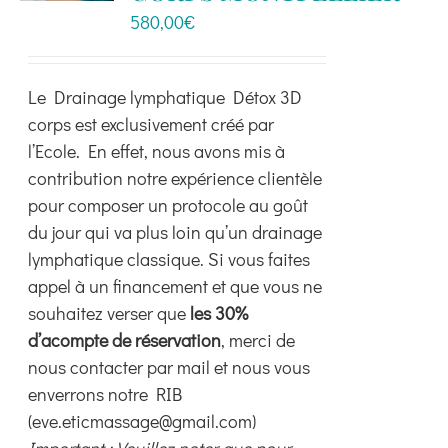
peuvent
580,00
€
être
choisies
Le Drainage lymphatique Détox 3D
sur
corps est exclusivement créé par
la
l’Ecole. En effet, nous avons mis à
page
contribution notre expérience clientèle
du
pour composer un protocole au goût
produit
du jour qui va plus loin qu’un drainage
lymphatique classique. Si vous faites
appel à un financement et que vous ne
souhaitez verser que
les 30%
d’acompte de réservation
, merci de
nous contacter par mail et nous vous
enverrons notre RIB
(eve.eticmassage@gmail.com)