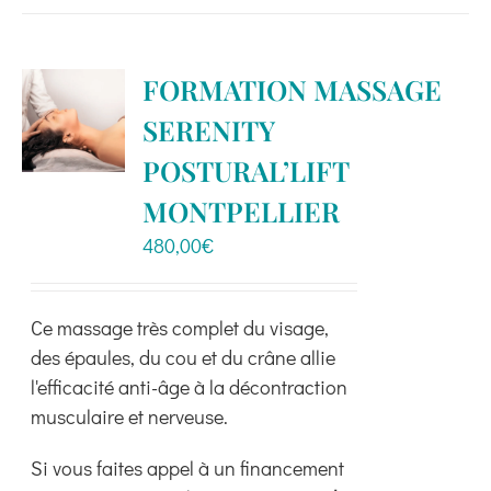
a
plusieurs
variations.
FORMATION MASSAGE
Les
SERENITY
options
peuvent
POSTURAL’LIFT
être
MONTPELLIER
choisies
480,00
€
sur
la
page
Ce massage très complet du visage,
du
des épaules, du cou et du crâne allie
produit
l'efficacité anti-âge à la décontraction
musculaire et nerveuse.
Si vous faites appel à un financement