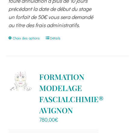
toute annulation à plus de 10 jours
précédant la date de début du stage
un forfait de 50€ vous sera demandé
au titre des frais administratifs.
Ce
Choix des options
Détails
produit
a
plusieurs
variations.
FORMATION
Les
MODELAGE
options
peuvent
FASCIALCHIMIE®
être
AVIGNON
choisies
780,00
€
sur
la