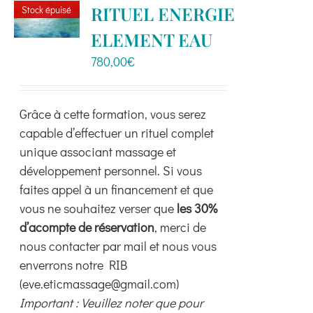
variations.
RITUEL ENERGIE
Stock épuisé
Les
ELEMENT EAU
options
peuvent
780,00
€
être
choisies
Grâce à cette formation, vous serez
sur
capable d’effectuer un rituel complet
la
unique associant massage et
page
développement personnel. Si vous
du
faites appel à un financement et que
produit
vous ne souhaitez verser que
les 30%
d’acompte de réservation
, merci de
nous contacter par mail et nous vous
enverrons notre RIB
(eve.eticmassage@gmail.com)
Important : Veuillez noter que pour