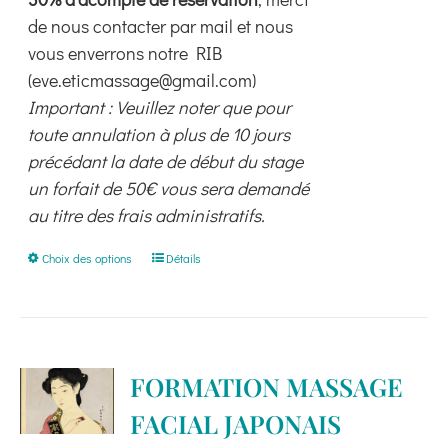
de nous contacter par mail et nous
vous enverrons notre RIB
(eve.eticmassage@gmail.com)
Important : Veuillez noter que pour
toute annulation à plus de 10 jours
précédant la date de début du stage
un forfait de 50€ vous sera demandé
au titre des frais administratifs.
Ce
Choix des options
Détails
produit
a
plusieurs
variations.
FORMATION MASSAGE
Les
FACIAL JAPONAIS
options