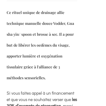
choisies
sur
Ce rituel unique de drainage allie
la
page
technique manuelle douce Vodder, Gua
du
sha yin/ spoon et brosse à sec. Il a pour
produit
but de libérer les oedèmes du visage,
apporter lumière et oxygénation
tissulaire grâce à l'alliance de 3
méthodes sensorielles.
Si vous faites appel à un financement
et que vous ne souhaitez verser que
les
30% d’acompte de réservation
, merci