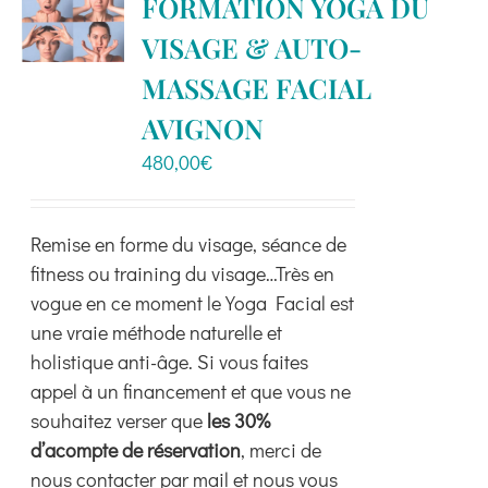
FORMATION YOGA DU
Les
VISAGE & AUTO-
options
peuvent
MASSAGE FACIAL
être
AVIGNON
choisies
480,00
€
sur
la
page
Remise en forme du visage, séance de
du
fitness ou training du visage…Très en
produit
vogue en ce moment le Yoga Facial est
une vraie méthode naturelle et
holistique anti-âge. Si vous faites
appel à un financement et que vous ne
souhaitez verser que
les 30%
d’acompte de réservation
, merci de
nous contacter par mail et nous vous