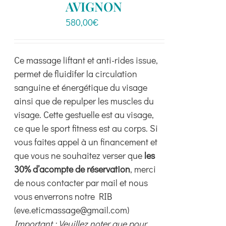
peuvent
AVIGNON
être
580,00
€
choisies
sur
la
Ce massage liftant et anti-rides issue,
page
permet de fluidifer la circulation
du
sanguine et énergétique du visage
produit
ainsi que de repulper les muscles du
visage. Cette gestuelle est au visage,
ce que le sport fitness est au corps. Si
vous faites appel à un financement et
que vous ne souhaitez verser que
les
30% d’acompte de réservation
, merci
de nous contacter par mail et nous
vous enverrons notre RIB
(eve.eticmassage@gmail.com)
Important : Veuillez noter que pour