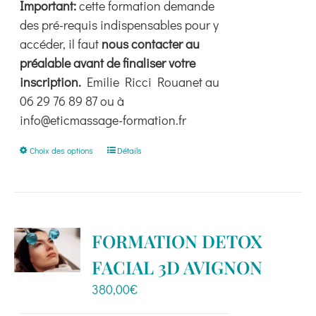
Important:
cette formation demande
des pré-requis indispensables pour y
accéder, il faut
nous contacter au
préalable avant de finaliser votre
inscription.
Emilie Ricci Rouanet au
06 29 76 89 87 ou à
info@eticmassage-formation.fr
Ce
Choix des options
Détails
produit
a
plusieurs
variations.
FORMATION DETOX
Les
FACIAL 3D AVIGNON
options
peuvent
380,00
€
être