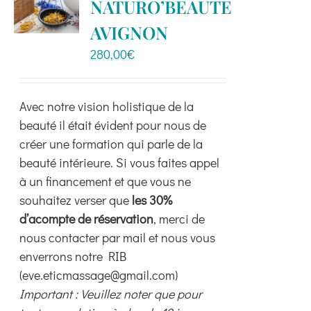
NATURO’BEAUTE
options
peuvent
AVIGNON
être
280,00
€
choisies
sur
la
Avec notre vision holistique de la
page
beauté il était évident pour nous de
du
créer une formation qui parle de la
produit
beauté intérieure. Si vous faites appel
à un financement et que vous ne
souhaitez verser que
les 30%
d’acompte de réservation
, merci de
nous contacter par mail et nous vous
enverrons notre RIB
(eve.eticmassage@gmail.com)
Important : Veuillez noter que pour