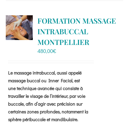
plusieurs
variations.
FORMATION MASSAGE
Les
INTRABUCCAL
options
peuvent
MONTPELLIER
être
480,00
€
choisies
sur
la
Le massage intrabuccal, aussi appelé
page
massage buccal ou Inner Facial, est
du
une technique avancée qui consiste à
produit
travailler le visage de l’intérieur, par voie
buccale, afin d’agir avec précision sur
certaines zones profondes, notamment la
sphère péribuccale et mandibulaire.