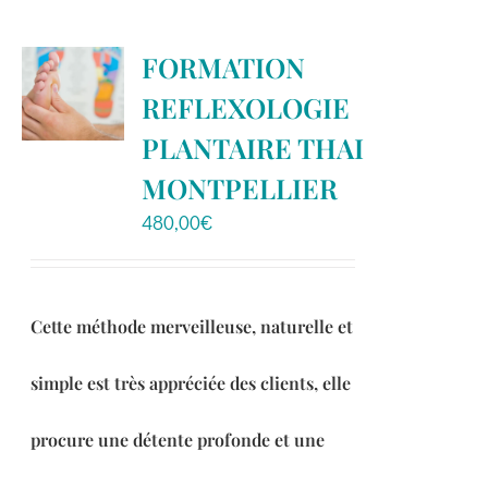
plusieurs
variations.
FORMATION
Les
REFLEXOLOGIE
options
peuvent
PLANTAIRE THAI
être
MONTPELLIER
choisies
480,00
€
sur
la
page
du
Cette méthode merveilleuse, naturelle et
produit
simple est très appréciée des clients, elle
procure une détente profonde et une