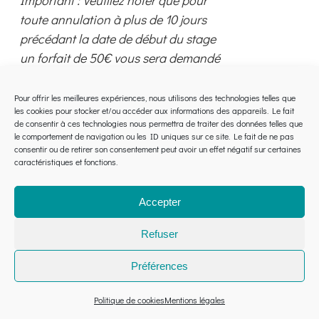
Important : Veuillez noter que pour
toute annulation à plus de 10 jours
précédant la date de début du stage
un forfait de 50€ vous sera demandé
au titre des frais administratifs.
Pour offrir les meilleures expériences, nous utilisons des technologies telles que
Ce
Choix des options
Détails
les cookies pour stocker et/ou accéder aux informations des appareils. Le fait
de consentir à ces technologies nous permettra de traiter des données telles que
produit
le comportement de navigation ou les ID uniques sur ce site. Le fait de ne pas
a
consentir ou de retirer son consentement peut avoir un effet négatif sur certaines
caractéristiques et fonctions.
plusieurs
variations.
LE YIN YANG GUA SHA
Accepter
Les
POUR LE VISAGE
options
Refuser
peuvent
MONTPELLIER
être
Préférences
280,00
€
choisies
sur
Politique de cookies
Mentions légales