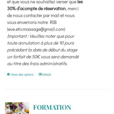
et que vous ne souhaitez verser que
les
30% d’acompte de réservation
, merci
de nous contacter par mail et nous
vous enverrons notre RIB
(eve.eticmassage@gmail.com)
Important : Veuillez noter que pour
toute annulation à plus de 10 jours
précédant la date de début du stage
un forfait de 50€ vous sera demandé
au titre des frais administratifs.
Ce
Choix des options
Détails
produit
a
plusieurs
variations.
FORMATION
Les