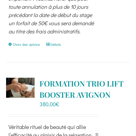
toute annulation à plus de 10 jours
précédant la date de début du stage
un forfait de 50€ vous sera demandé
au titre des frais administratifs.
Ce
Choix des options
Détails
produit
a
plusieurs
variations.
FORMATION TRIO LIFT
Les
BOOSTER AVIGNON
options
peuvent
380,00
€
être
choisies
Véritable rituel de beauté qui allie
sur
l’efficacité au plaisir de la relaxation. Il
la