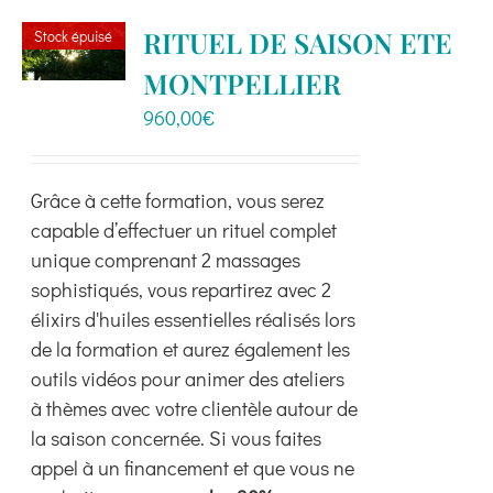
variations.
RITUEL DE SAISON ETE
Stock épuisé
Les
MONTPELLIER
options
peuvent
960,00
€
être
choisies
Grâce à cette formation, vous serez
sur
capable d’effectuer un rituel complet
la
unique comprenant 2 massages
page
sophistiqués, vous repartirez avec 2
du
élixirs d'huiles essentielles réalisés lors
produit
de la formation et aurez également les
outils vidéos pour animer des ateliers
à thèmes avec votre clientèle autour de
la saison concernée. Si vous faites
appel à un financement et que vous ne