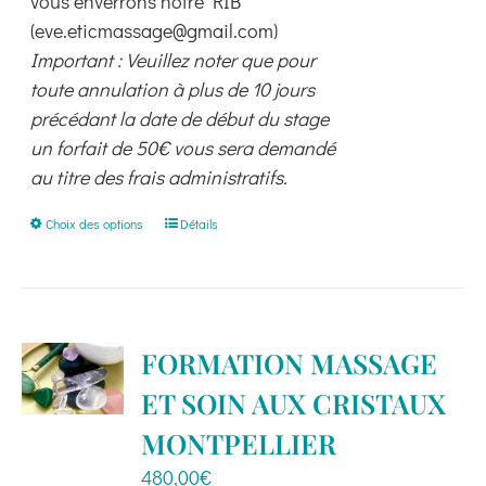
vous enverrons notre RIB
(eve.eticmassage@gmail.com)
Important : Veuillez noter que pour
toute annulation à plus de 10 jours
précédant la date de début du stage
un forfait de 50€ vous sera demandé
au titre des frais administratifs.
Ce
Choix des options
Détails
produit
a
plusieurs
variations.
FORMATION MASSAGE
Les
ET SOIN AUX CRISTAUX
options
peuvent
MONTPELLIER
être
480,00
€