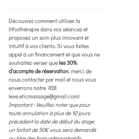
choisies
sur
la
Découvrez comment utiliser la
page
lithothérapie dans vos séances et
du
proposez un soin plus innovant et
produit
intuitif à vos clients. Si vous faites
appel à un financement et que vous ne
souhaitez verser que
les 30%
d’acompte de réservation
, merci de
nous contacter par mail et nous vous
enverrons notre RIB
(eve.eticmassage@gmail.com)
Important : Veuillez noter que pour
toute annulation à plus de 10 jours
précédant la date de début du stage
un forfait de 50€ vous sera demandé
au titre des frais administratifs.