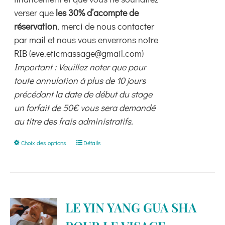
verser que
les 30% d’acompte de
réservation
, merci de nous contacter
par mail et nous vous enverrons notre
RIB (eve.eticmassage@gmail.com)
Important : Veuillez noter que pour
toute annulation à plus de 10 jours
précédant la date de début du stage
un forfait de 50€ vous sera demandé
au titre des frais administratifs.
Ce
Choix des options
Détails
produit
a
plusieurs
variations.
LE YIN YANG GUA SHA
Les