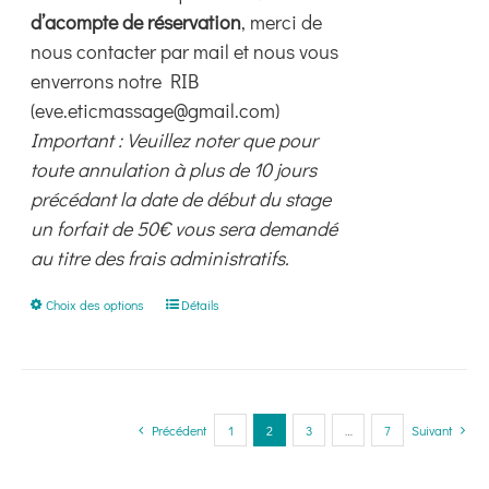
d’acompte de réservation
, merci de
nous contacter par mail et nous vous
enverrons notre RIB
(eve.eticmassage@gmail.com)
Important : Veuillez noter que pour
toute annulation à plus de 10 jours
précédant la date de début du stage
un forfait de 50€ vous sera demandé
au titre des frais administratifs.
Ce
Choix des options
Détails
produit
a
plusieurs
variations.
Précédent
1
2
3
…
7
Suivant
Les
options