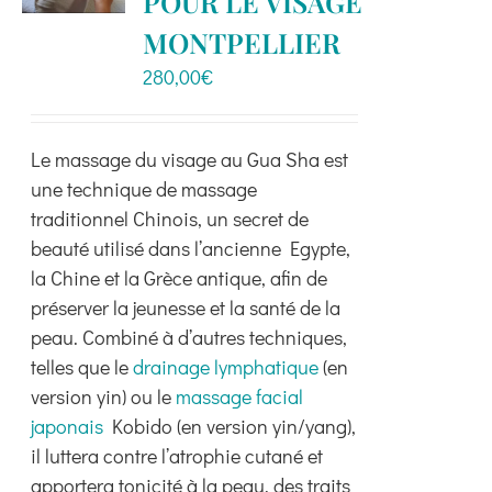
POUR LE VISAGE
options
peuvent
MONTPELLIER
être
280,00
€
choisies
sur
la
Le massage du visage au Gua Sha est
page
une technique de massage
du
traditionnel Chinois, un secret de
produit
beauté utilisé dans l’ancienne Egypte,
la Chine et la Grèce antique, afin de
préserver la jeunesse et la santé de la
peau. Combiné à d’autres techniques,
telles que le
drainage lymphatique
(en
version yin) ou le
massage facial
japonais
Kobido (en version yin/yang),
il luttera contre l’atrophie cutané et
apportera tonicité à la peau, des traits