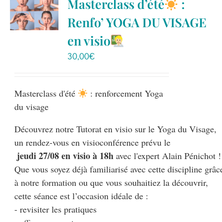
Masterclass d’été
:
Les
Renfo’ YOGA DU VISAGE
options
peuvent
en visio
être
30,00
€
choisies
sur
la
Masterclass d'été
: renforcement Yoga
page
du visage
du
Découvrez notre Tutorat en visio sur le Yoga du Visage, 

produit
 jeudi 27/08 en visio à 18h
 avec l'expert Alain Pénichot !

Que vous soyez déjà familiarisé avec cette discipline grâce
à notre formation ou que vous souhaitiez la découvrir, 

cette séance est l’occasion idéale de :

- revisiter les pratiques
