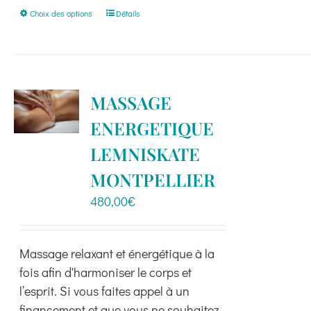
Ce
Choix des options
Détails
produit
a
plusieurs
variations.
MASSAGE
Les
ENERGETIQUE
options
peuvent
LEMNISKATE
être
MONTPELLIER
choisies
480,00
€
sur
la
page
Massage relaxant et énergétique à la
du
fois afin d'harmoniser le corps et
produit
l’esprit. Si vous faites appel à un
financement et que vous ne souhaitez