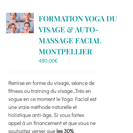
plusieurs
variations.
FORMATION YOGA DU
Les
VISAGE & AUTO-
options
peuvent
MASSAGE FACIAL
être
MONTPELLIER
choisies
480,00
€
sur
la
page
Remise en forme du visage, séance de
du
fitness ou training du visage…Très en
produit
vogue en ce moment le Yoga Facial est
une vraie méthode naturelle et
holistique anti-âge. Si vous faites
appel à un financement et que vous ne
souhaitez verser que
les 30%