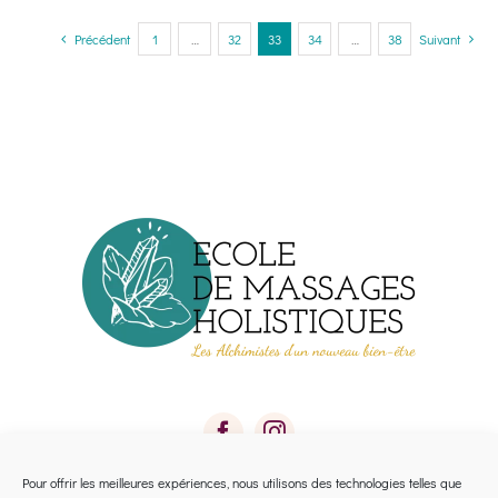
a
plusieurs
Précédent
1
…
32
33
34
…
38
Suivant
variations.
Les
options
peuvent
être
choisies
sur
la
page
du
produit
Pour offrir les meilleures expériences, nous utilisons des technologies telles que