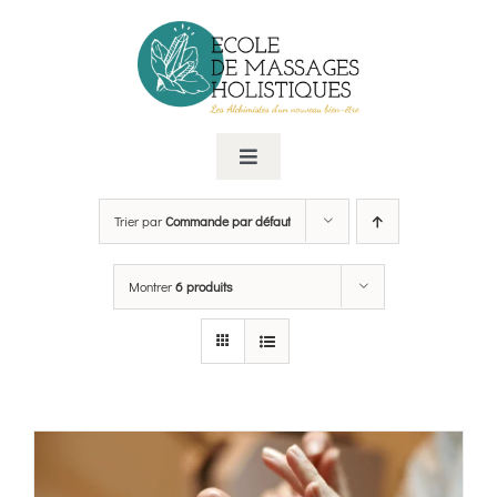
Passer
au
contenu
Toggle
Navigation
Cursus de formation
Trier par
Commande par défaut
Formations à la carte
Montrer
6 produits
Consulting
Le centre