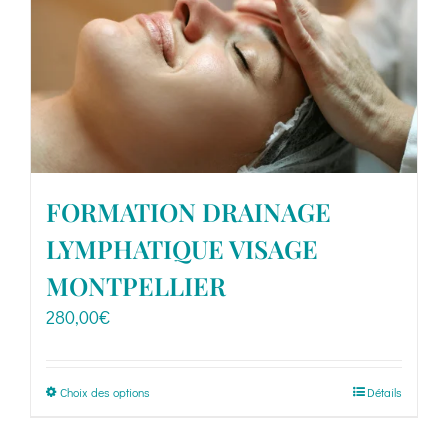
Boutique
Ressources
Contact
FORMATION DRAINAGE
LYMPHATIQUE VISAGE
MONTPELLIER
280,00
€
Ce
Choix des options
Détails
produit