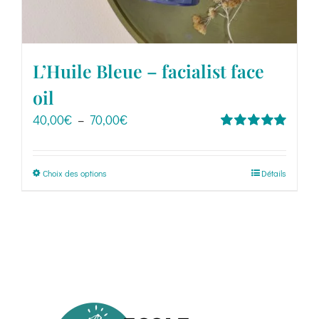
L’Huile Bleue – facialist face
oil
Plage
40,00
€
–
70,00
€
de
Note
5.00
sur
5
prix :
Ce
Choix des options
Détails
40,00€
produit
à
a
70,00€
plusieurs
variations.
Les
options
peuvent