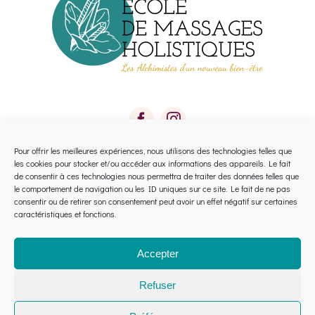
être
choisies
sur
la
page
du
produit
Pour offrir les meilleures expériences, nous utilisons des technologies telles que
les cookies pour stocker et/ou accéder aux informations des appareils. Le fait
Toggle
de consentir à ces technologies nous permettra de traiter des données telles que
le comportement de navigation ou les ID uniques sur ce site. Le fait de ne pas
Navigation
consentir ou de retirer son consentement peut avoir un effet négatif sur certaines
Calendrier 2026 Avignon
caractéristiques et fonctions.
Calendrier 2026 Montpellier
Accepter
Refuser
Financement