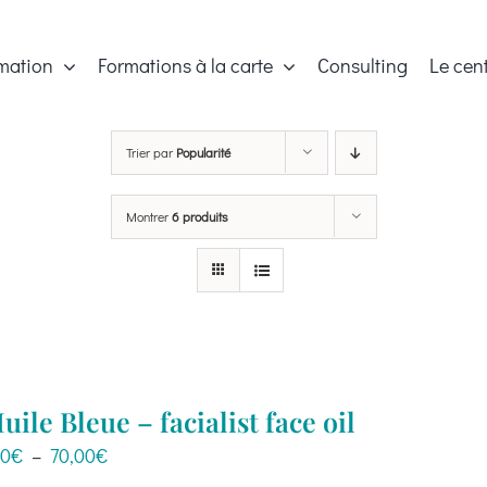
mation
Formations à la carte
Consulting
Le cen
Trier par
Popularité
Montrer
6 produits
uile Bleue – facialist face oil
Plage
00
€
–
70,00
€
de