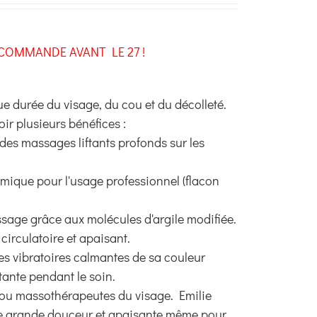
5
COMMANDE AVANT LE 27 !
e durée du visage, du cou et du décolleté.
oir plusieurs bénéfices :
té des massages liftants profonds sur les
mique pour l'usage professionnel (flacon
sage grâce aux molécules d'argile modifiée.
circulatoire et apaisant.
s vibratoires calmantes de sa couleur
tante pendant le soin.
es ou massothérapeutes du visage. Emilie
'une grande douceur et apaisante même pour