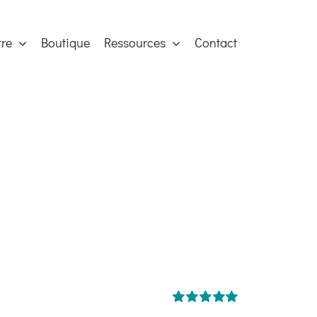
tre
Boutique
Ressources
Contact
Note
5.00
sur