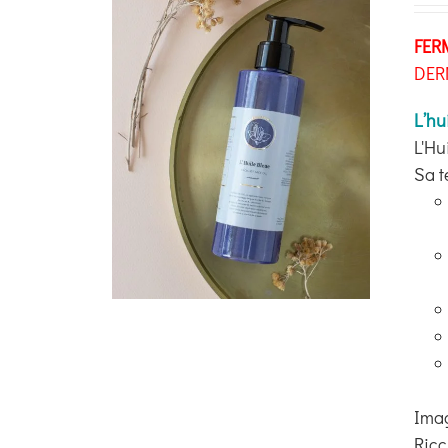
FER
DER
L’hu
L'Hu
Sa t
Imag
Ricc