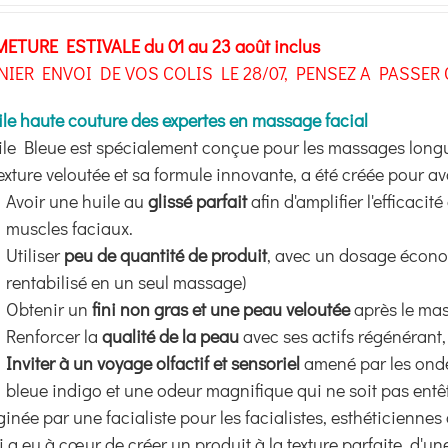
prix :
METURE ESTIVALE du 01 au 23 août inclus
40,00€
NIER ENVOI DE VOS COLIS LE 28/07,
PENSEZ A PASSER 
à
70,00€
ile haute couture des expertes en massage facial
ile Bleue est spécialement conçue pour les massages longu
exture veloutée et sa formule innovante, a été créée pour av
Avoir une huile au
glissé parfait
afin d'amplifier l'efficaci
muscles faciaux.
Utiliser
peu de quantité de produit
, avec un dosage écono
rentabilisé en un seul massage)
Obtenir un
fini non gras et une peau veloutée
après le mas
Renforcer la
qualité de la peau
avec ses actifs régénérant, 
Inviter à un voyage olfactif et sensoriel
amené par les onde
bleue indigo et une odeur magnifique qui ne soit pas entê
inée par une facialiste pour les facialistes, esthéticienn
i a eu à cœur de créer un produit à la texture parfaite, d