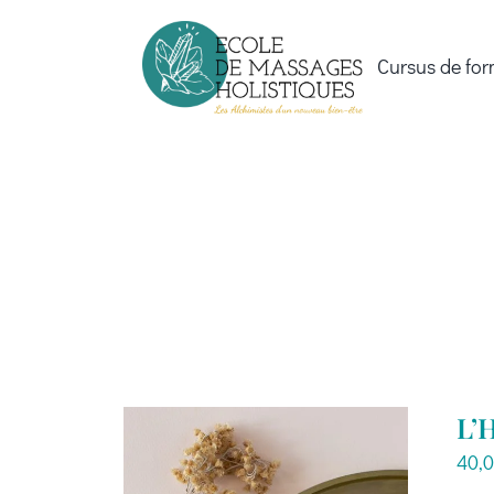
Passer
au
Cursus de for
contenu
L’H
40,