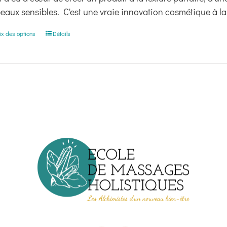
peaux sensibles. C'est une vraie innovation cosmétique à la
Ce
ix des options
Détails
produit
a
plusieurs
variations.
Les
options
peuvent
être
choisies
sur
la
page
du
produit