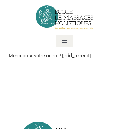
Passer
au
contenu
Toggle
Navigation
Merci pour votre achat ! [edd_receipt]
Cursus de formation
Formations à la carte
Consulting
Le centre