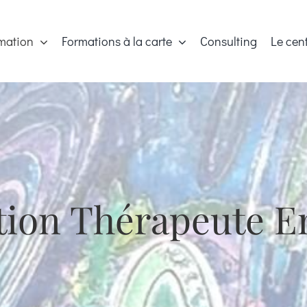
mation
Formations à la carte
Consulting
Le cen
ation Thérapeute E