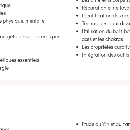
tique
Réparation et nettoy
les
Identification des n
re physique, mental et
Techniques pour diss
Utilisation du bol tibé
énergétique sur le corps par
axes et les chakras
Les propriétés curativ
Intégration des outil
étiques essentiels
rgie
Etude du Yin et du Ya
iques