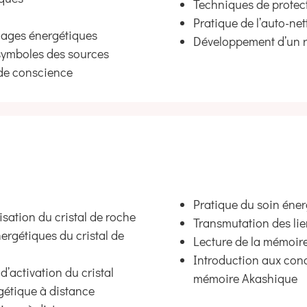
Techniques de protec
Pratique de l’auto-ne
cages énergétiques
Développement d’un ri
 symboles des sources
 de conscience
Pratique du soin éner
isation du cristal de roche
Transmutation des li
rgétiques du cristal de
Lecture de la mémoir
Introduction aux conc
’activation du cristal
mémoire Akashique
gétique à distance