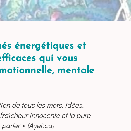
és énergétiques et
efficaces qui vous
émotionnelle, mentale
tion de
tou
s
les mots, idées,
fraîcheur innocente et la pure
e parler » (Ayehoa)