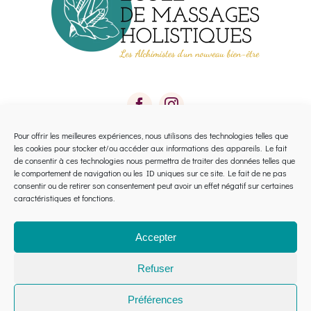
Pour offrir les meilleures expériences, nous utilisons des technologies telles que
les cookies pour stocker et/ou accéder aux informations des appareils. Le fait
Toggle
de consentir à ces technologies nous permettra de traiter des données telles que
le comportement de navigation ou les ID uniques sur ce site. Le fait de ne pas
Navigation
consentir ou de retirer son consentement peut avoir un effet négatif sur certaines
Calendrier 2026 Avignon
caractéristiques et fonctions.
Calendrier 2026 Montpellier
Accepter
Refuser
Financement
Préférences
ÊTRE CONSEILLÉ
© 2025 Etic Massage |
CGV
|
Mentions légales
|
Politique