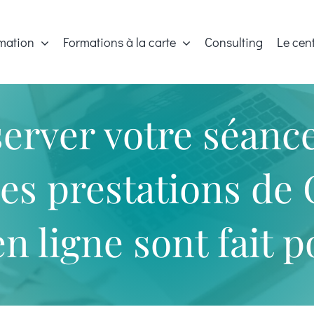
mation
Formations à la carte
Consulting
Le cen
server votre séanc
 les prestations d
en ligne sont fait 