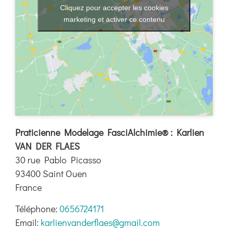
Boutique
Cliquez pour accepter les cookies
marketing et activer ce contenu
Ressources
Contact
Praticienne Modelage FasciAlchimie® : Karlien
VAN DER FLAES
30 rue Pablo Picasso
93400
Saint Ouen
France
Téléphone:
0656724171
Email:
karlienvanderflaes@gmail.com