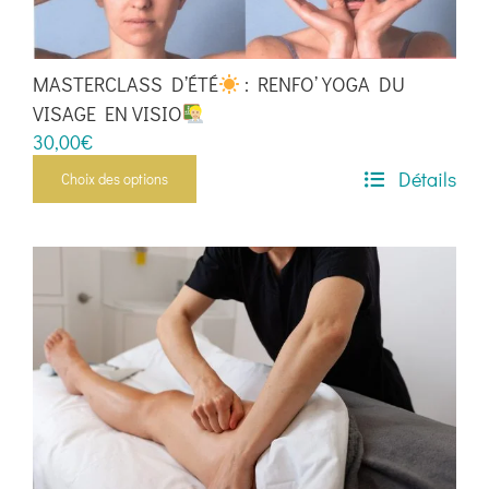
MASTERCLASS D’ÉTÉ
: RENFO’ YOGA DU
VISAGE EN VISIO
30,00
€
Détails
Choix des options
Ce
produit
a
plusieurs
variations.
Les
options
peuvent
être
choisies
sur