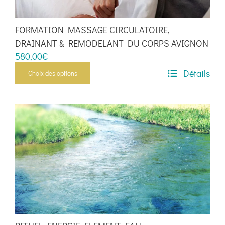
la
page
FORMATION MASSAGE CIRCULATOIRE,
du
DRAINANT & REMODELANT DU CORPS AVIGNON
produit
580,00
€
Détails
Choix des options
Ce
produit
a
plusieurs
variations.
Les
options
peuvent
être
choisies
sur