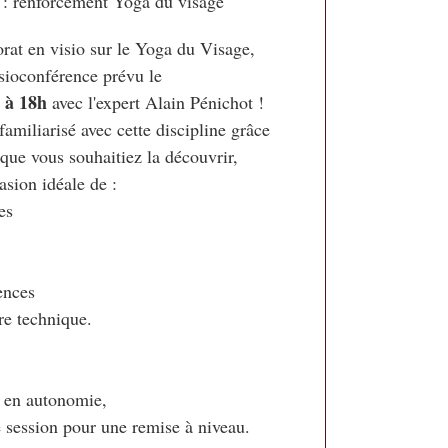
: renforcement Yoga du visage
at en visio sur le Yoga du Visage, 

o à 18h
 avec l'expert Alain Pénichot !

amiliarisé avec cette discipline grâce 

que vous souhaitiez la découvrir, 

asion idéale de :

es



ences

re technique.

 en autonomie, 

e session pour une remise à niveau. 
