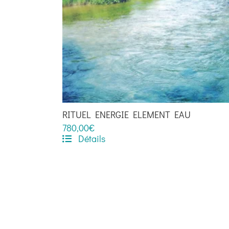
options
peuvent
être
choisies
sur
la
page
du
RITUEL ENERGIE ELEMENT EAU
produit
780,00
€
Détails