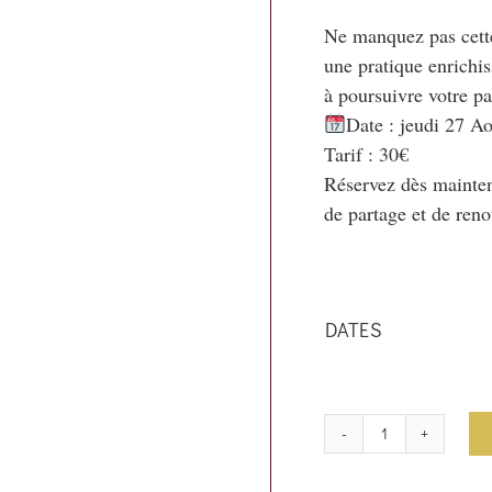
Ne manquez pas cette
une pratique enrichis
Date : jeudi 27 Ao
Tarif : 30€

Réservez dès mainte
de partage et de reno
DATES
quantité
de