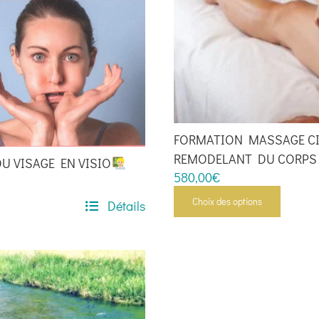
FORMATION MASSAGE CI
REMODELANT DU CORPS
DU VISAGE EN VISIO
580,00
€
Choix des options
Détails
Ce
produit
a
plusieurs
variations.
Les