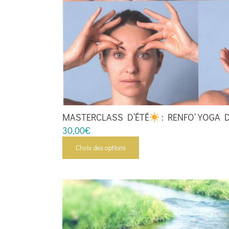
MASTERCLASS D’ÉTÉ
: RENFO’ YOGA 
30,00
€
Choix des options
Ce
produit
a
plusieurs
variations.
Les