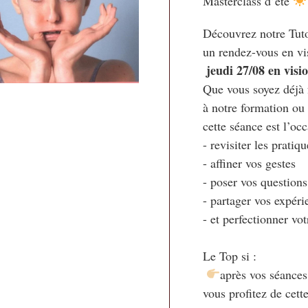
Masterclass d’été
Découvrez notre Tutor
 jeudi 27/08 en visi
Que vous soyez déjà f
à notre formation ou 
cette séance est l’occ
- revisiter les pratiqu
- affiner vos gestes

- poser vos questions 
- partager vos expéri
- et perfectionner vot
Le Top si :

après vos séances
vous profitez de cett