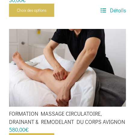
30,00
€
Détails
Choix des options
Ce
produit
a
plusieurs
variations.
Les
options
peuvent
être
choisies
sur
la
page
FORMATION MASSAGE CIRCULATOIRE,
du
DRAINANT & REMODELANT DU CORPS AVIGNON
produit
580,00
€