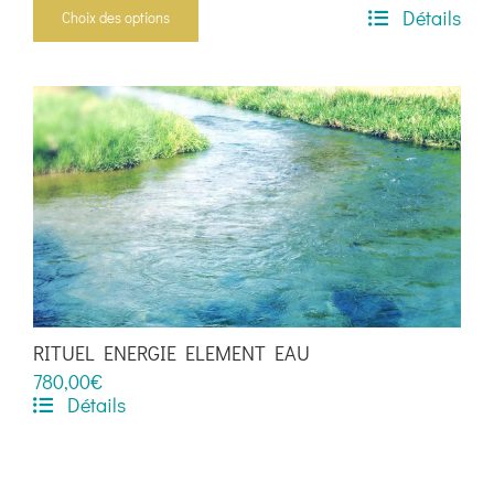
Détails
Choix des options
Ce
produit
a
plusieurs
variations.
Les
options
peuvent
être
choisies
sur
RITUEL ENERGIE ELEMENT EAU
la
780,00
€
page
Détails
du
produit