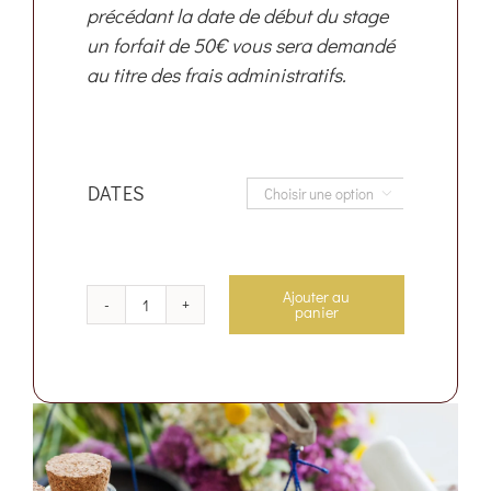
précédant la date de début du stage
un forfait de 50€ vous sera demandé
au titre des frais administratifs.
DATES

Ajouter au
panier
quantité
de
FORMATION
NATURO'BEAUTE
AVIGNON